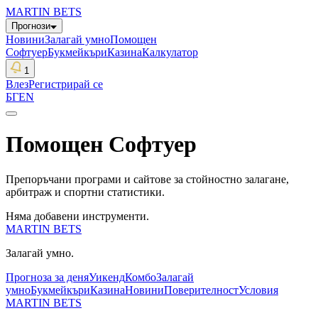
MARTIN
BETS
Прогнози
Новини
Залагай умно
Помощен
Софтуер
Букмейкъри
Казина
Калкулатор
1
Влез
Регистрирай се
БГ
EN
Помощен
Софтуер
Препоръчани програми и сайтове за стойностно залагане,
арбитраж и спортни статистики.
Няма добавени инструменти.
MARTIN
BETS
Залагай умно.
Прогноза за деня
Уикенд
Комбо
Залагай
умно
Букмейкъри
Казина
Новини
Поверителност
Условия
MARTIN
BETS