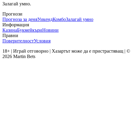
Залагай умно.
Прогнози
Прогноза за деня
Уикенд
Комбо
Залагай умно
Информация
Казина
Букмейкъри
Новини
Правни
Поверителност
Условия
18+ | Играй отговорно | Хазартът може да е пристрастяващ | ©
2026 Martin Bets