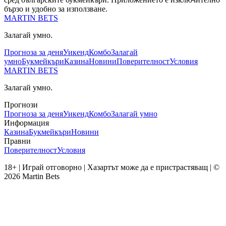
бързо и удобно за използване.
MARTIN
BETS
Залагай умно.
Прогноза за деня
Уикенд
Комбо
Залагай
умно
Букмейкъри
Казина
Новини
Поверителност
Условия
MARTIN
BETS
Залагай умно.
Прогнози
Прогноза за деня
Уикенд
Комбо
Залагай умно
Информация
Казина
Букмейкъри
Новини
Правни
Поверителност
Условия
18+ | Играй отговорно | Хазартът може да е пристрастяващ | ©
2026 Martin Bets