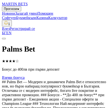
MARTIN
BETS
Прогнози
Новини
Залагай умно
Помощен
Софтуер
Букмейкъри
Казина
Калкулатор
1
Влез
Регистрирай се
БГ
EN
Palms Bet
★★★★☆
Бонус до 400лв при първи депозит
Вземи бонуса
## Palms Bet — Модерен и динамичен Palms Bet е относително
нов, но бързо набиращ популярност букмейкър в България.
Отличава се с модерен интерфейс, богато live покритие и
атрактивни промоции. ### Бонуси - **До 400 лв бонус** при
първи депозит - Ежедневни акции - Специални оферти за
Champions League ### Технологии Най-модерният интерфейс
сред българските букмейкъри. Приложението е изключително